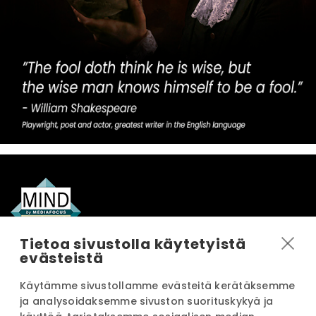
Tietoa sivustolla käytetyistä
evästeistä
OTA YHTEYTTÄ
Käytämme sivustollamme evästeitä kerätäksemme
ja analysoidaksemme sivuston suorituskykyä ja
INFO