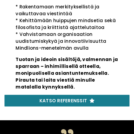
* Rakentamaan merkityksellistä ja
vaikuttavaa viestintää
* Kehittämään huippujen mindsetia sekä
filosofista ja kriittistä ajattelutaitoa
* Vahvistamaan organisaation
uudistumiskykyä ja innovatiivisuutta
Mindlions-menetelmän avulla
Tuotan ja ideoin sisältöjä, valmennan ja
sparraan – inhimillisellä otteella,
monipuolisella asiantuntemuksella.
Pirauta tai laita viestiä minulle
matalalla kynnyksellä.
KATSO REFERENSSIT