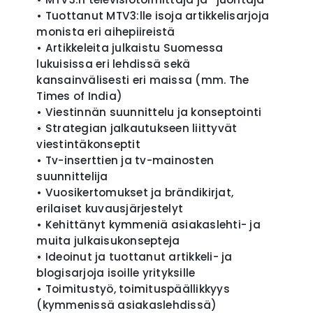
• Tuottanut MTV3:lle isoja artikkelisarjoja
monista eri aihepiireistä
• Artikkeleita julkaistu Suomessa
lukuisissa eri lehdissä sekä
kansainvälisesti eri maissa (mm. The
Times of India)
• Viestinnän suunnittelu ja konseptointi
• Strategian jalkautukseen liittyvät
viestintäkonseptit
• Tv-inserttien ja tv-mainosten
suunnittelija
• Vuosikertomukset ja brändikirjat,
erilaiset kuvausjärjestelyt
• Kehittänyt kymmeniä asiakaslehti- ja
muita julkaisukonsepteja
• Ideoinut ja tuottanut artikkeli- ja
blogisarjoja isoille yrityksille
• Toimitustyö, toimituspäällikkyys
(kymmenissä asiakaslehdissä)