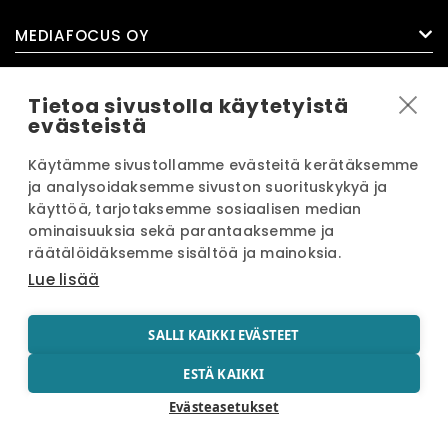
MEDIAFOCUS OY
Tietoa sivustolla käytetyistä
evästeistä
© Mediafocus Oy ® Mindlions 2026
Käytämme sivustollamme evästeitä kerätäksemme
ja analysoidaksemme sivuston suorituskykyä ja
käyttöä, tarjotaksemme sosiaalisen median
ominaisuuksia sekä parantaaksemme ja
räätälöidäksemme sisältöä ja mainoksia.
Lue lisää
SALLI KAIKKI EVÄSTEET
ESTÄ KAIKKI
Evästeasetukset