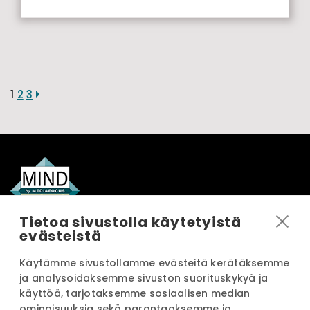
1
2
3
Tietoa sivustolla käytetyistä
evästeistä
OTA YHTEYTTÄ
Käytämme sivustollamme evästeitä kerätäksemme
ja analysoidaksemme sivuston suorituskykyä ja
INFO
käyttöä, tarjotaksemme sosiaalisen median
ominaisuuksia sekä parantaaksemme ja