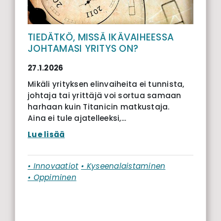
TIEDÄTKÖ, MISSÄ IKÄVAIHEESSA
JOHTAMASI YRITYS ON?
27.1.2026
Mikäli yrityksen elinvaiheita ei tunnista,
johtaja tai yrittäjä voi sortua samaan
harhaan kuin Titanicin matkustaja.
Aina ei tule ajatelleeksi,…
Lue lisää
• Innovaatiot
• Kyseenalaistaminen
• Oppiminen